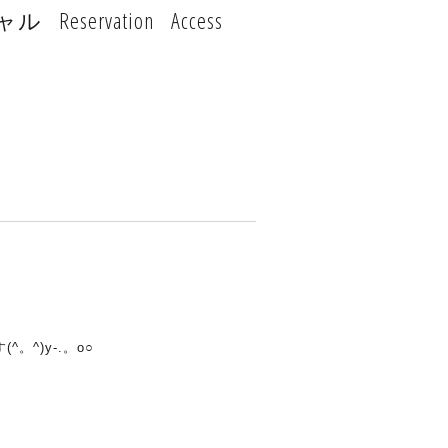
ャル
Reservation
Access
^)y-.。o○