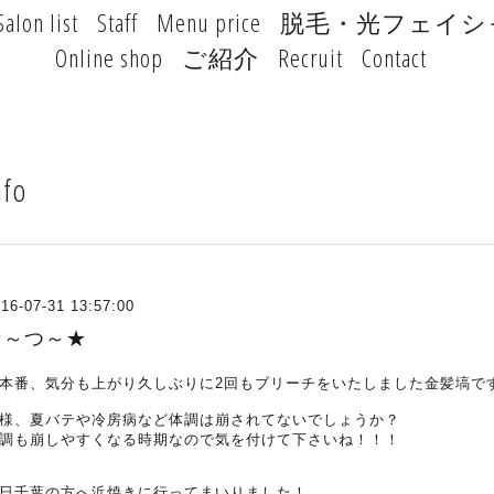
Salon list
Staff
Menu price
脱毛・光フェイシ
Online shop
ご紹介
Recruit
Contact
nfo
16-07-31 13:57:00
な～つ～★
本番、気分も上がり久しぶりに2回もブリーチをいたしました金髪塙です(^。
様、夏バテや冷房病など体調は崩されてないでしょうか？
調も崩しやすくなる時期なので気を付けて下さいね！！！
日千葉の方へ浜焼きに行ってまいりました！