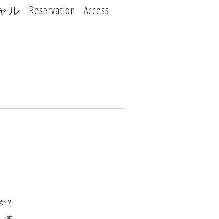
ャル
Reservation
Access
か？
 笑