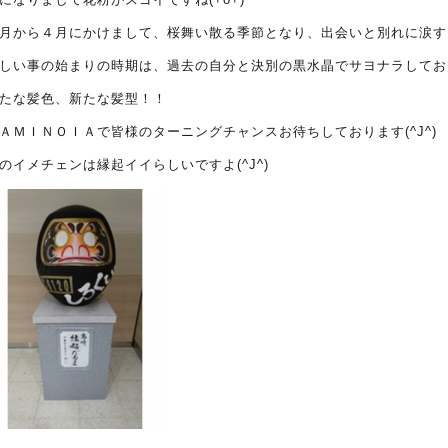
月から４月にかけまして、桜舞い散る季節となり、出会いと別れに涙する
しい事の始まりの時期は、過去の自分と決別の黒水晶でサヨナラしておニ
たな髪色、新たな髪型！！
ＡＭＩＮＯＩＡで皆様のターニングチャンスお待ちしております(^J^)
のイメチェンは縁起イイらしいですよ(^J^)