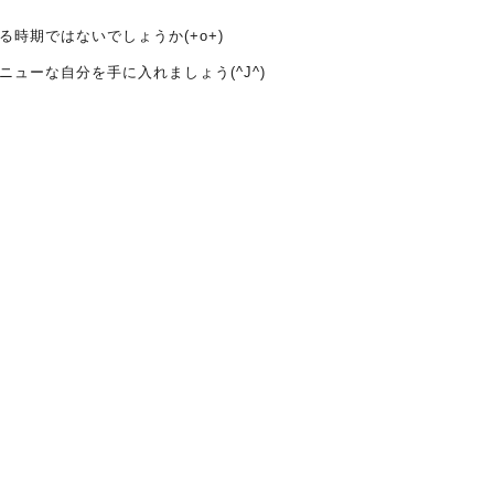
時期ではないでしょうか(+o+)
ューな自分を手に入れましょう(^J^)