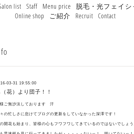
Salon list
Staff
Menu price
脱毛・光フェイシ
Online shop
ご紹介
Recruit
Contact
nfo
16-03-31 19:55:00
鼻（花）より団子！！
様ご無沙汰しております 汗
々の忙しさに怠けてブログの更新をしていなかった深澤です！
の開花も始まり、皆様の心もフワフワしてきているのではないでしょう
も早速桜を見に行ってきましたが・・・・・ないっ！ 咲いてないっ！