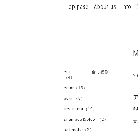
Top page
About us
Info
M
cut 全て税別
s
（4）
color（13）
perm（8）
treatment（19）
5,
shampoo＆blow （2）
業
set make（2）