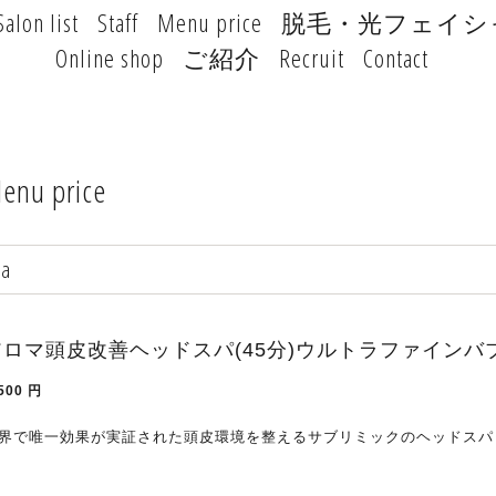
Salon list
Staff
Menu price
脱毛・光フェイシ
Online shop
ご紹介
Recruit
Contact
enu price
pa
アロマ頭皮改善ヘッドスパ(45分)ウルトラファインバ
500
円
界で唯一効果が実証された頭皮環境を整えるサブリミックのヘッドスパ